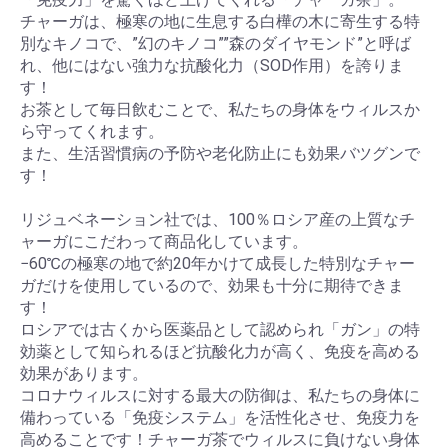
チャーガは、極寒の地に生息する白樺の木に寄生する特
別なキノコで、”幻のキノコ””森のダイヤモンド”と呼ば
れ、他にはない強力な抗酸化力（SOD作用）を誇りま
す！
お茶として毎日飲むことで、私たちの身体をウィルスか
ら守ってくれます。
また、生活習慣病の予防や老化防止にも効果バツグンで
す！
リジュベネーション社では、100％ロシア産の上質なチ
ャーガにこだわって商品化しています。
−60℃の極寒の地で約20年かけて成長した特別なチャー
ガだけを使用しているので、効果も十分に期待できま
す！
ロシアでは古くから医薬品として認められ「ガン」の特
効薬として知られるほど抗酸化力が高く、免疫を高める
効果があります。
コロナウィルスに対する最大の防御は、私たちの身体に
備わっている「免疫システム」を活性化させ、免疫力を
高めることです！チャーガ茶でウィルスに負けない身体