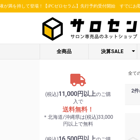
持して登場！【iPCゼロセラム】先行予約受付開始
すでにお取り引きの
全商品
決算SALE
ヘア関連アイテ
STELLA BEAUTE
ESSENCE /
限定セット各種
LUREAQU
アイ特集
enisie
ム
/ LUXCEAR
MBFF
全て
2件
11,000円以上
(税込)
のご購
入で
送料無料！
＊北海道/沖縄県は(税込)33,000
円以上で無料
16,500円以上
(税込)
のご購