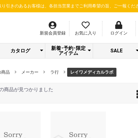
あるお客様は、各担当営業までご利用希望の旨、ご一報ください！
【
新規会員登録
お気に入り
ログイン
新着･予約･限定
カタログ
SALE
アイテム
SPICARE/addict
クラシエ 冷シリ
LOA STAFF
RHYTHM限定セ
Beauty Gallery
ナノサプリ
サロン通信
サロネット
dermador
あっぷる
SWAVE
LOA
LOA NEW ITEM
トリートメント
S・HEART・S
＆Chilling夏CP
アウトレット
シャンプー
限定セット
ーズ
SALE
ール
の商品
メーカー
ラ行
レイワメディカルラボ
の商品が見つかりました