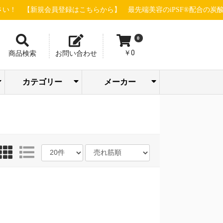
新規会員登録はこちらから】
最先端美容のiPSF®配合の炭酸ガスパッ
0
￥0
商品検索
お問い合わせ
カテゴリー
メーカー
トリートメン
ボディケア/バス
アイシャドウ/
SOODAL
ピー・エス・
ホットアルバ
エステ機器(店販
エステ機器(業務
スキャルプケ
販売促進・店舗
パック/フェイス
メイクアップ/サ
バリカン/トリマ
ファンデーショ
アーティステ
株式会社ウイ
ウェーブコー
エム＆アール 
株式会社尾﨑
合同会社おせ
グローバルサ
グラント・イ
GROUマーケテ
ジュエル ワイ
シルキーグレ
sinsコスメティ
スタンダード
セブンビュー
タカラベルモ
TIERS(ティア
ツリーカンパ
Dr.esthe(ドク
トリコインダ
ナチュラルフ
ネイルパート
PARISIENNE
パシフィック
ピィアイシー
ピコインター
ビューティー
株式会社beaut
フルビオジャ
フローリスト
BROX BROW
ヘアリノベー
HELDOX beaut
マイクロバブ
マッドプロダ
ラヴィーヌジ
リジュベネー
レイワメディ
LOWBAL(ロー
ト・コンディシ
まつ毛関連商材
スタイリング剤
よもぎ蒸し関連
ブロウ関連商材
メイクアップ
ヘアカラー剤
ヘアウィッグ
美容店舗設備
ヘルスケア
シャンプー
小物・雑貨
パーマ剤
ヘアケア
化粧品
ネイル
シザー
トケア/ハンドケ
アリエルオキシ
クレンジング
メンズコスメ
インナーケア
フェムケア
パーツケア
ドライヤー
FGカラー
角質ケア
クリーム
タオル類
アイロン
化粧水
美容液
ウェア
洗顔
乳液
ア行
カ行
サ行
タ行
ナ行
ハ行
マ行
ラ行
ヤ行
ワ行
イブロウ/チー
COMPANY(ス
ンターナショ
重炭酸タブレ
STELLA BEAU
下地/日焼け止
まつげ/眉毛ケ
ANIMAL DESIG
WAHL(ウォール
Team power In
WINK(ウィンク
ハンドクリー
エリカ健康道
オリエント大
サニープレイ
シュワルツコ
ジュポン化粧
シュワルツコ
ジョエルロテ
ちゃんすネッ
ドゥ・アクシ
ビーウェイブ
ビブラシェー
BCAプロダク
Calm Life Wor
デミ フォード
株式会社 CAL
アースウェル
アクシージア
アクトランド
ウィンセンス
エアテックス
ストリックス
ナルトシザー
ニチニチ製薬
ビー・エイチ
リアル化粧品
GOLD JAPAN
JADE JAPAN
FAITH化粧品
株式会社Waji
EQI株式会社
COCO LASH
メイク小物
ボディケア
バストケア
リップケア
プロテイン
アデランス
エッセンス
エムテック
おせっかい
九州シグマ
サンスター
シンビシン
セインムー
セフィーヌ
千代田化学
パール化研
ピュアリー
ベルネット
水谷シザー
ミヤモンテ
ユーグレナ
HAAB DCT
OI method
727化粧品
MEGMALE
ナンバー3
LADAMER
365steam
Pink Tone
LHALALA
dermador
TEAtriCO
目元ケア
ドリンク
フード類
Yasunaga
アクシス
アリミノ
エミット
グリース
クラシエ
サイファ
西部頭髪
大興貿易
高杉製薬
トギノン
中野製薬
フェザー
フェルモ
プロラビ
ホーユー
ミルボン
ラテール
リビック
ロレアル
山本美材
MYTREX
FEELING
KINUJO
POLICY
HEATH
入浴剤
サプリ
D-wing
VENEX
アビー
イリヤ
イリス
ウエラ
髪書房
カリス
久宝堂
光文堂
資生堂
シック
その他
ツナグ
ナプラ
ベレガ
リズム
ルベル
HONO
Bbuild
FIOLE
REON
soeff
CREA
BEEK
STRI
4711
ODP
大広
菊星
滝川
武田
日理
b-ex
万雄
三蔵
BJC
JRL
Fair
用)
用)
ア・育毛
用品
マスク
ンケア
ー
ン
ック
エー
レーション
ル・クール
店
かい
エンス
ワンズ
ング
ック
ス
クス
ロ
ィー
ト
ズ)
ー
ーエステ)
トリーズ
ールド
ー
BEAUTY GROU
ロダクツ
イオ
ショナル
画
Made
ン
ャパン
HUNTER
ョン
pro
ジャパン
ツ
パン
ョン
ルラボ
ル)
ョナー
ア
ク/リップ
ルカンパニー)
ル
ト