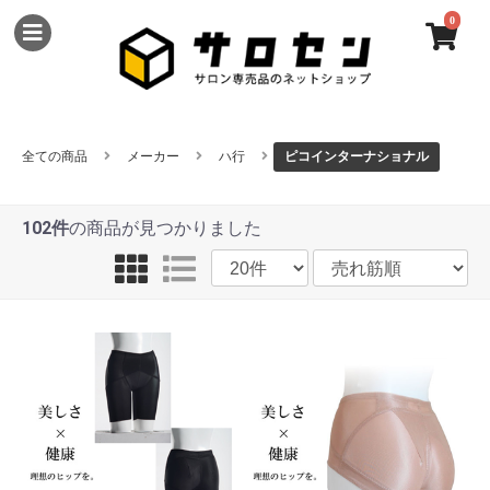
0
全ての商品
メーカー
ハ行
ピコインターナショナル
102件
の商品が見つかりました