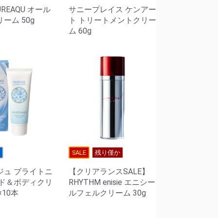
LUREAQU オール
サニープレイス ケンアー
ーム 50g
ト トリートメントクリー
ム 60g
せ
SALE
残り僅か
ジュ ブライトニ
【クリアランスSALE】
ンド＆ボディクリ
RHYTHM enisie エニシー
×10本
ルフェルクリーム 30g