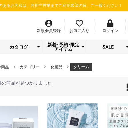
は、各担当営業までご利用希望の旨、ご一報ください！
【新規会員登
新規会員登録
お気に入り
ログイン
新着･予約･限定
カタログ
SALE
アイテム
SPICARE/addict
クラシエ 冷シリ
LOA STAFF
STRI 感謝キャン
Beauty Gallery
ナノサプリ
サロン通信
サロネット
dermador
あっぷる
SWAVE
LOA
LOA NEW ITEM
トリートメント
S・HEART・S
＆Chilling夏CP
アウトレット
シャンプー
限定セット
ーズ
SALE
ペーン
の商品
カテゴリー
化粧品
クリーム
件
の商品が見つかりました