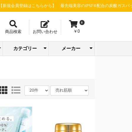
録はこちらから】
最先端美容のiPSF®配合の炭酸ガスパック"グロー
0
￥0
商品検索
お問い合わせ
カテゴリー
メーカー
トリートメン
ボディケア/バス
アイシャドウ/
SOODAL
ピー・エス・
ホットアルバ
エステ機器(店販
エステ機器(業務
スキャルプケ
販売促進・店舗
パック/フェイス
メイクアップ/サ
バリカン/トリマ
ファンデーショ
アーティステ
株式会社ウイ
ウェーブコー
エム＆アール 
株式会社尾﨑
合同会社おせ
グローバルサ
グラント・イ
GROUマーケテ
ジュエル ワイ
シルキーグレ
sinsコスメティ
スタンダード
セブンビュー
タカラベルモ
TIERS(ティア
ツリーカンパ
Dr.esthe(ドク
トリコインダ
ナチュラルフ
ネイルパート
PARISIENNE
パシフィック
ピィアイシー
ピコインター
ビューティー
株式会社beaut
フルビオジャ
フローリスト
BROX BROW
ヘアリノベー
HELDOX beaut
マイクロバブ
マッドプロダ
ラヴィーヌジ
リジュベネー
レイワメディ
LOWBAL(ロー
ト・コンディシ
まつ毛関連商材
スタイリング剤
よもぎ蒸し関連
ブロウ関連商材
メイクアップ
ヘアカラー剤
ヘアウィッグ
美容店舗設備
ヘルスケア
シャンプー
小物・雑貨
パーマ剤
ヘアケア
化粧品
ネイル
シザー
トケア/ハンドケ
アリエルオキシ
クレンジング
メンズコスメ
インナーケア
フェムケア
パーツケア
ドライヤー
FGカラー
角質ケア
クリーム
タオル類
アイロン
化粧水
美容液
ウェア
洗顔
乳液
ア行
カ行
サ行
タ行
ナ行
ハ行
マ行
ラ行
ヤ行
ワ行
イブロウ/チー
COMPANY(ス
ンターナショ
重炭酸タブレ
STELLA BEAU
下地/日焼け止
まつげ/眉毛ケ
ANIMAL DESIG
WAHL(ウォール
Team power In
WINK(ウィンク
ハンドクリー
エリカ健康道
オリエント大
サニープレイ
シュワルツコ
ジュポン化粧
シュワルツコ
ジョエルロテ
ちゃんすネッ
ドゥ・アクシ
ビーウェイブ
ビブラシェー
BCAプロダク
Calm Life Wor
デミ フォード
株式会社 CAL
アースウェル
アクシージア
アクトランド
ウィンセンス
エアテックス
ストリックス
ナルトシザー
ニチニチ製薬
ビー・エイチ
リアル化粧品
GOLD JAPAN
JADE JAPAN
FAITH化粧品
株式会社Waji
EQI株式会社
COCO LASH
メイク小物
ボディケア
バストケア
リップケア
プロテイン
アデランス
エッセンス
エムテック
おせっかい
九州シグマ
サンスター
シンビシン
セインムー
セフィーヌ
千代田化学
パール化研
ピュアリー
ベルネット
水谷シザー
ミヤモンテ
ユーグレナ
HAAB DCT
OI method
727化粧品
MEGMALE
ナンバー3
LADAMER
365steam
Pink Tone
LHALALA
dermador
TEAtriCO
目元ケア
ドリンク
フード類
Yasunaga
アクシス
アリミノ
エミット
グリース
クラシエ
サイファ
西部頭髪
大興貿易
高杉製薬
トギノン
中野製薬
フェザー
フェルモ
プロラビ
ホーユー
ミルボン
ラテール
リビック
ロレアル
山本美材
MYTREX
FEELING
KINUJO
POLICY
HEATH
入浴剤
サプリ
D-wing
VENEX
アビー
イリヤ
イリス
ウエラ
髪書房
カリス
久宝堂
光文堂
資生堂
シック
その他
ツナグ
ナプラ
ベレガ
リズム
ルベル
HONO
Bbuild
FIOLE
REON
soeff
CREA
BEEK
STRI
4711
ODP
大広
菊星
滝川
武田
日理
b-ex
万雄
三蔵
BJC
JRL
Fair
用)
用)
ア・育毛
用品
マスク
ンケア
ー
ン
ック
エー
レーション
ル・クール
店
かい
エンス
ワンズ
ング
ック
ス
クス
ロ
ィー
ト
ズ)
ー
ーエステ)
トリーズ
ールド
ー
BEAUTY GROU
ロダクツ
イオ
ショナル
画
Made
ン
ャパン
HUNTER
ョン
pro
ジャパン
ツ
パン
ョン
ルラボ
ル)
ョナー
ア
ク/リップ
ルカンパニー)
ル
ト