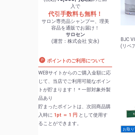
入で
代引手数料も無料！
サロン専売品シャンプー、理美
容品を通販でお届け！
サロセン
BJC 
(運営：株式会社 安永)
(リペア
ポイントのご利用について
WEBサイトからのご購入金額に応
じて、当店でご利用可能なポイン
トが貯まります！＊一部対象外製
品あり
貯まったポイントは、次回商品購
入時に
1pt ＝ 1 円
として使用す
ることができます。
お取り