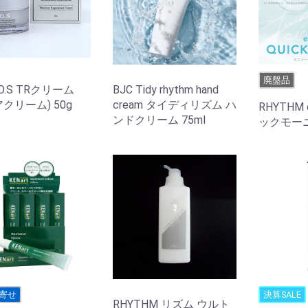
廃盤品
V.O.S TRクリーム
BJC Tidy rhythm hand
クリーム) 50g
cream タイディリズム ハ
RHYTHM e
ンドクリーム 75ml
ックモーニ
寄せ
決算SALE
RHYTHM リズム ウルト