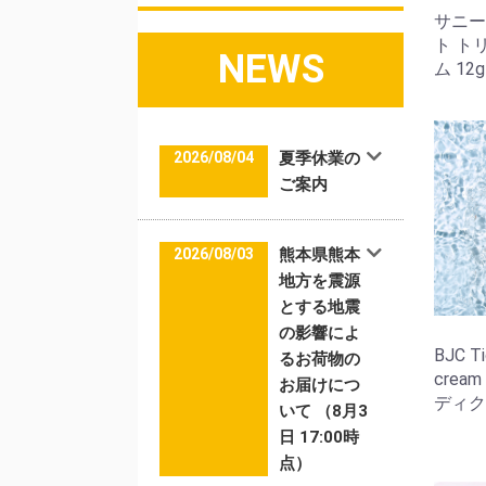
サニー
ト ト
NEWS
ム 12g
2026/08/04
夏季休業の
ご案内
2026/08/03
熊本県熊本
地方を震源
とする地震
の影響によ
BJC Ti
るお荷物の
crea
お届けにつ
ディクリ
いて （8月3
日 17:00時
点）