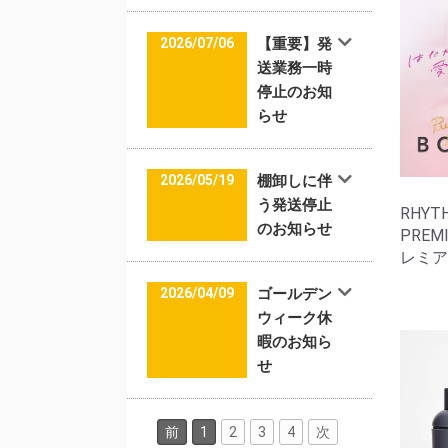
2026/07/06
【重要】発
送業務一時
停止のお知
らせ
2026/05/19
棚卸しに伴
う発送停止
RHYTH
のお知らせ
PREM
レミア 
2026/04/09
ゴールデン
ウィーク休
暇のお知ら
せ
前
1
2
3
4
次