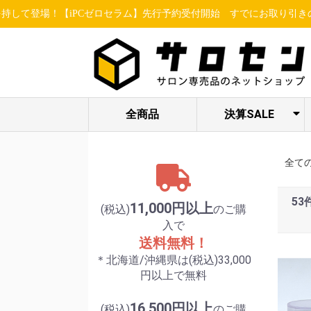
！【iPCゼロセラム】先行予約受付開始
すでにお取り引きのあるお客様
全商品
決算SALE
ヘア関連アイテ
STELLA BEAUTE
ESSENCE /
限定セット各種
LUREAQU
アイ特集
enisie
ム
/ LUXCEAR
MBFF
全て
53
11,000円以上
(税込)
のご購
入で
送料無料！
＊北海道/沖縄県は(税込)33,000
円以上で無料
16,500円以上
(税込)
のご購