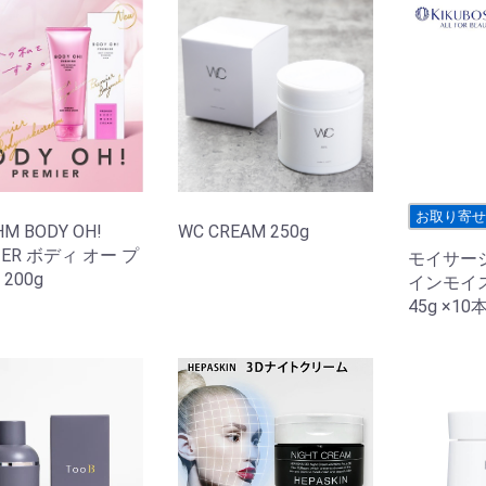
お取り寄
M BODY OH!
WC CREAM 250g
IER ボディ オー プ
モイサー
200g
インモイ
45g ×10