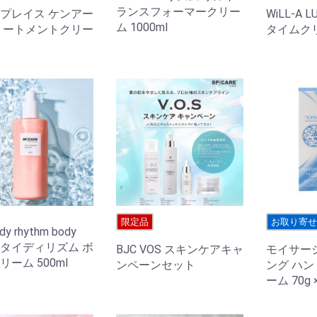
ランスフォーマークリー
プレイス ケンアー
WiLL-A 
ム 1000ml
リートメントクリー
タイムクリ
限定品
お取り寄
dy rhythm body
m タイディリズム ボ
BJC VOS スキンケアキャ
モイサー
ーム 500ml
ンペーンセット
ング ハ
ーム 70g 