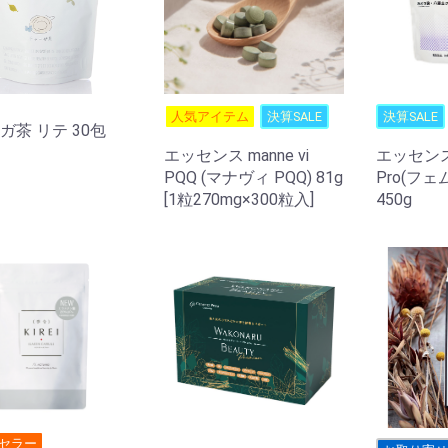
人気アイテム
決算SALE
決算SALE
ガ茶 リテ 30包
エッセンス manne vi
エッセンス 
PQQ (マナヴィ PQQ) 81g
Pro(フ
[1粒270mg×300粒入]
450g
セラー