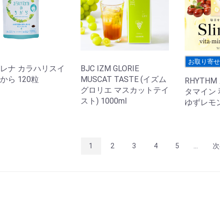
お取り寄
レナ カラハリスイ
BJC IZM GLORIE
から 120粒
MUSCAT TASTE (イズム
RHYTH
グロリエ マスカットテイ
タマイン
スト) 1000ml
ゆずレモン
1
2
3
4
5
...
次