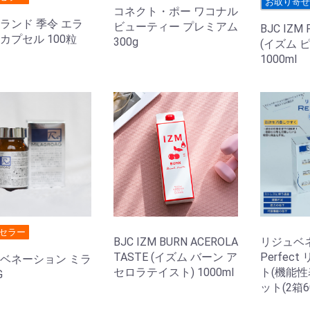
お取り寄
コネクト・ポー ワコナル
ランド 季令 エラ
ビューティー プレミアム
BJC IZM
カプセル 100粒
300g
(イズム 
1000ml
セラー
BJC IZM BURN ACEROLA
リジュベネ
TASTE (イズム バーン ア
Perfec
ベネーション ミラ
セロラテイスト) 1000ml
ト(機能性
G
ット(2箱6