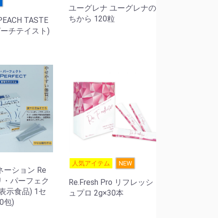
せ
ユーグレナ ユーグレナの
ちから 120粒
 PEACH TASTE
ピーチテイスト)
人気アイテム
NEW
ーション Re
t リ・パーフェク
Re.Fresh Pro リフレッシ
表示食品) 1セ
ュプロ 2g×30本
0包)