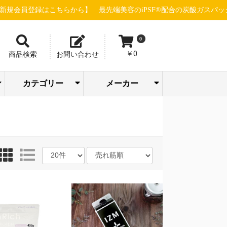
はこちらから】
最先端美容のiPSF®配合の炭酸ガスパック"グローパ
0
￥0
商品検索
お問い合わせ
カテゴリー
メーカー
トリートメン
ボディケア/バス
アイシャドウ/
SOODAL
ピー・エス・
ホットアルバ
エステ機器(店販
エステ機器(業務
スキャルプケ
販売促進・店舗
パック/フェイス
メイクアップ/サ
バリカン/トリマ
ファンデーショ
アーティステ
株式会社ウイ
ウェーブコー
エム＆アール 
株式会社尾﨑
合同会社おせ
グローバルサ
グラント・イ
GROUマーケテ
ジュエル ワイ
シルキーグレ
sinsコスメティ
スタンダード
セブンビュー
タカラベルモ
TIERS(ティア
ツリーカンパ
Dr.esthe(ドク
トリコインダ
ナチュラルフ
ネイルパート
PARISIENNE
パシフィック
ピィアイシー
ピコインター
ビューティー
株式会社beaut
フルビオジャ
フローリスト
BROX BROW
ヘアリノベー
HELDOX beaut
マイクロバブ
マッドプロダ
ラヴィーヌジ
リジュベネー
レイワメディ
LOWBAL(ロー
ト・コンディシ
まつ毛関連商材
スタイリング剤
よもぎ蒸し関連
ブロウ関連商材
メイクアップ
ヘアカラー剤
ヘアウィッグ
美容店舗設備
ヘルスケア
シャンプー
小物・雑貨
パーマ剤
ヘアケア
化粧品
ネイル
シザー
トケア/ハンドケ
アリエルオキシ
クレンジング
メンズコスメ
インナーケア
フェムケア
パーツケア
ドライヤー
FGカラー
角質ケア
クリーム
タオル類
アイロン
化粧水
美容液
ウェア
洗顔
乳液
ア行
カ行
サ行
タ行
ナ行
ハ行
マ行
ラ行
ヤ行
ワ行
イブロウ/チー
COMPANY(ス
ンターナショ
重炭酸タブレ
STELLA BEAU
下地/日焼け止
まつげ/眉毛ケ
ANIMAL DESIG
WAHL(ウォール
Team power In
WINK(ウィンク
ハンドクリー
エリカ健康道
オリエント大
サニープレイ
シュワルツコ
ジュポン化粧
シュワルツコ
ジョエルロテ
ちゃんすネッ
ドゥ・アクシ
ビーウェイブ
ビブラシェー
BCAプロダク
Calm Life Wor
デミ フォード
株式会社 CAL
アースウェル
アクシージア
アクトランド
ウィンセンス
エアテックス
ストリックス
ナルトシザー
ニチニチ製薬
ビー・エイチ
リアル化粧品
GOLD JAPAN
JADE JAPAN
FAITH化粧品
株式会社Waji
EQI株式会社
COCO LASH
メイク小物
ボディケア
バストケア
リップケア
プロテイン
アデランス
エッセンス
エムテック
おせっかい
九州シグマ
サンスター
シンビシン
セインムー
セフィーヌ
千代田化学
パール化研
ピュアリー
ベルネット
水谷シザー
ミヤモンテ
ユーグレナ
HAAB DCT
OI method
727化粧品
MEGMALE
ナンバー3
LADAMER
365steam
Pink Tone
LHALALA
dermador
TEAtriCO
目元ケア
ドリンク
フード類
Yasunaga
アクシス
アリミノ
エミット
グリース
クラシエ
サイファ
西部頭髪
大興貿易
高杉製薬
トギノン
中野製薬
フェザー
フェルモ
プロラビ
ホーユー
ミルボン
ラテール
リビック
ロレアル
山本美材
MYTREX
FEELING
KINUJO
POLICY
HEATH
入浴剤
サプリ
D-wing
VENEX
アビー
イリヤ
イリス
ウエラ
髪書房
カリス
久宝堂
光文堂
資生堂
シック
その他
ツナグ
ナプラ
ベレガ
リズム
ルベル
HONO
Bbuild
FIOLE
REON
soeff
CREA
BEEK
STRI
4711
ODP
大広
菊星
滝川
武田
日理
b-ex
万雄
三蔵
BJC
JRL
Fair
用)
用)
ア・育毛
用品
マスク
ンケア
ー
ン
ック
エー
レーション
ル・クール
店
かい
エンス
ワンズ
ング
ック
ス
クス
ロ
ィー
ト
ズ)
ー
ーエステ)
トリーズ
ールド
ー
BEAUTY GROU
ロダクツ
イオ
ショナル
画
Made
ン
ャパン
HUNTER
ョン
pro
ジャパン
ツ
パン
ョン
ルラボ
ル)
ョナー
ア
ク/リップ
ルカンパニー)
ル
ト