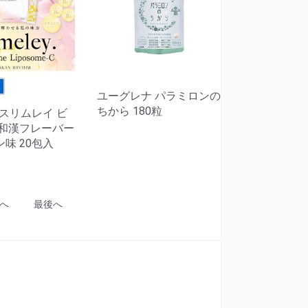
せ
ユーグレナ パラミロンの
ちから 180粒
M スリムレイ ビ
 和漢フレーバー
味 20包入
へ
最後へ