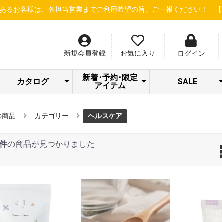
、各担当営業までご利用希望の旨、ご一報ください！
【新規会員登録
新規会員登録
お気に入り
ログイン
新着･予約･限定
カタログ
SALE
アイテム
SPICARE/addict
クラシエ 冷シリ
LOA STAFF
RHYTHM限定セ
Beauty Gallery
ナノサプリ
サロン通信
サロネット
dermador
あっぷる
SWAVE
LOA
LOA NEW ITEM
トリートメント
S・HEART・S
＆Chilling夏CP
アウトレット
シャンプー
限定セット
ーズ
SALE
ール
の商品
カテゴリー
ヘルスケア
5件
の商品が見つかりました