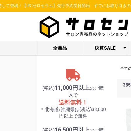
【iPCゼロセラム】先行予約受付開始
すでにお取り引きのあるお客様は
全商品
決算SALE
ヘア関連アイテ
STELLA BEAUTE
ESSENCE /
限定セット各種
LUREAQU
アイ特集
enisie
ム
/ LUXCEAR
MBFF
全て
38
11,000円以上
(税込)
のご購
入で
送料無料！
＊北海道/沖縄県は(税込)33,000
円以上で無料
16,500円以上
(税込)
のご購