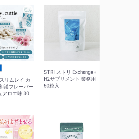
せ
STRI ストリ Exchange+
H2サプリメント 業務用
M スリムレイ カ
60粒入
 和漢フレーバー
アロエ味 30