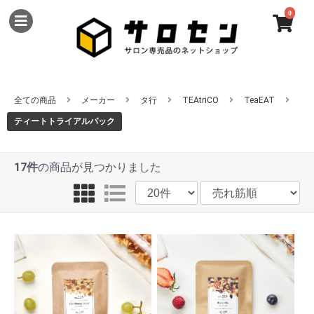
0
全ての商品
メーカー
タ行
TEAtriCO
TeaEAT
ティートトライアルパック
17件
の商品が見つかりました