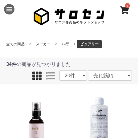
0
全ての商品
メーカー
ハ行
ピュアリー
34件
の商品が見つかりました