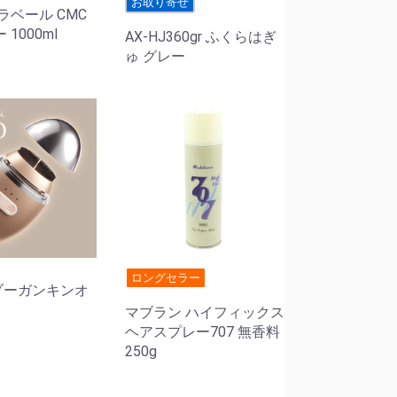
お取り寄せ
ラベール CMC
1000ml
AX-HJ360gr ふくらはぎ
ゅ グレー
ロングセラー
O ゾーガンキンオ
マブラン ハイフィックス
ヘアスプレー707 無香料
250g