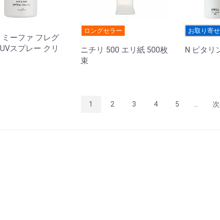
ロングセラー
お取り寄
 ミーファ フレグ
UVスプレー クリ
ニチリ 500 エリ紙 500枚
N ピタリン
束
1
2
3
4
5
...
次