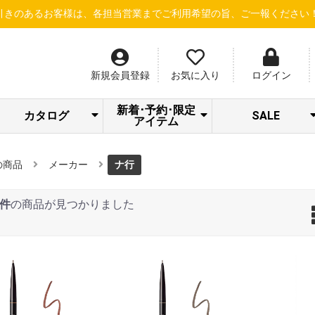
客様は、各担当営業までご利用希望の旨、ご一報ください！
【新規会
新規会員登録
お気に入り
ログイン
新着･予約･限定
カタログ
SALE
アイテム
SPICARE/addict
クラシエ 冷シリ
LOA STAFF
STRI 感謝キャン
Beauty Gallery
ナノサプリ
サロン通信
サロネット
dermador
あっぷる
SWAVE
LOA
LOA NEW ITEM
トリートメント
S・HEART・S
＆Chilling夏CP
アウトレット
シャンプー
限定セット
ーズ
SALE
ペーン
の商品
メーカー
ナ行
0件
の商品が見つかりました