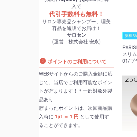
入で
代引手数料も無料！
サロン専売品シャンプー、理美
容品を通販でお届け！
サロセン
決算SA
(運営：株式会社 安永)
PARI
スリム
01/
ポイントのご利用について
WEBサイトからのご購入金額に応
じて、当店でご利用可能なポイン
トが貯まります！＊一部対象外製
品あり
貯まったポイントは、次回商品購
入時に
1pt ＝ 1 円
として使用す
ることができます。