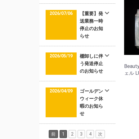
2026/07/06
【重要】発
送業務一時
停止のお知
らせ
2026/05/19
棚卸しに伴
う発送停止
Beau
のお知らせ
ェル LU
2026/04/09
ゴールデン
ウィーク休
暇のお知ら
せ
前
1
2
3
4
次