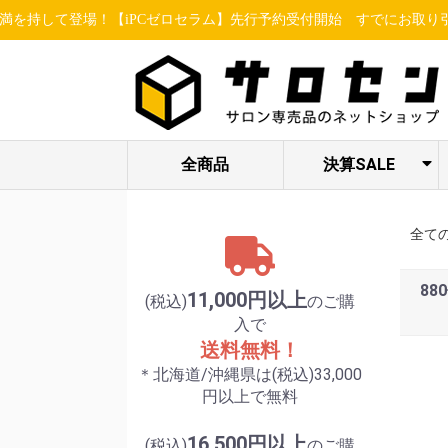
登場！【iPCゼロセラム】先行予約受付開始
すでにお取り引きのあるお
全商品
決算SALE
ヘア関連アイテ
STELLA BEAUTE
ESSENCE /
限定セット各種
LUREAQU
アイ特集
enisie
ム
/ LUXCEAR
MBFF
全て
88
11,000円以上
(税込)
のご購
入で
送料無料！
＊北海道/沖縄県は(税込)33,000
円以上で無料
16,500円以上
(税込)
のご購