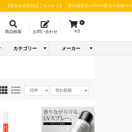
員登録はこちらから】
最先端美容のiPSF®配合の炭酸ガスパック"グ
0
￥0
商品検索
お問い合わせ
カテゴリー
メーカー
トリートメン
ボディケア/バス
アイシャドウ/
SOODAL
ピー・エス・
ホットアルバ
エステ機器(店販
エステ機器(業務
スキャルプケ
販売促進・店舗
パック/フェイス
メイクアップ/サ
バリカン/トリマ
ファンデーショ
アーティステ
株式会社ウイ
ウェーブコー
エム＆アール 
株式会社尾﨑
合同会社おせ
グローバルサ
グラント・イ
GROUマーケテ
ジュエル ワイ
シルキーグレ
sinsコスメティ
スタンダード
セブンビュー
タカラベルモ
TIERS(ティア
ツリーカンパ
Dr.esthe(ドク
トリコインダ
ナチュラルフ
ネイルパート
PARISIENNE
パシフィック
ピィアイシー
ピコインター
ビューティー
株式会社beaut
フルビオジャ
フローリスト
BROX BROW
ヘアリノベー
HELDOX beaut
マイクロバブ
マッドプロダ
ラヴィーヌジ
リジュベネー
レイワメディ
LOWBAL(ロー
ト・コンディシ
まつ毛関連商材
スタイリング剤
よもぎ蒸し関連
ブロウ関連商材
メイクアップ
ヘアカラー剤
ヘアウィッグ
美容店舗設備
ヘルスケア
シャンプー
小物・雑貨
パーマ剤
ヘアケア
化粧品
ネイル
シザー
トケア/ハンドケ
アリエルオキシ
クレンジング
メンズコスメ
インナーケア
フェムケア
パーツケア
ドライヤー
FGカラー
角質ケア
クリーム
タオル類
アイロン
化粧水
美容液
ウェア
洗顔
乳液
ア行
カ行
サ行
タ行
ナ行
ハ行
マ行
ラ行
ヤ行
ワ行
イブロウ/チー
COMPANY(ス
ンターナショ
重炭酸タブレ
STELLA BEAU
下地/日焼け止
まつげ/眉毛ケ
ANIMAL DESIG
WAHL(ウォール
Team power In
WINK(ウィンク
ハンドクリー
エリカ健康道
オリエント大
サニープレイ
シュワルツコ
ジュポン化粧
シュワルツコ
ジョエルロテ
ちゃんすネッ
ドゥ・アクシ
ビーウェイブ
ビブラシェー
BCAプロダク
Calm Life Wor
デミ フォード
株式会社 CAL
アースウェル
アクシージア
アクトランド
ウィンセンス
エアテックス
ストリックス
ナルトシザー
ニチニチ製薬
ビー・エイチ
リアル化粧品
GOLD JAPAN
JADE JAPAN
FAITH化粧品
株式会社Waji
EQI株式会社
COCO LASH
メイク小物
ボディケア
バストケア
リップケア
プロテイン
アデランス
エッセンス
エムテック
おせっかい
九州シグマ
サンスター
シンビシン
セインムー
セフィーヌ
千代田化学
パール化研
ピュアリー
ベルネット
水谷シザー
ミヤモンテ
ユーグレナ
HAAB DCT
OI method
727化粧品
MEGMALE
ナンバー3
LADAMER
365steam
Pink Tone
LHALALA
dermador
TEAtriCO
目元ケア
ドリンク
フード類
Yasunaga
アクシス
アリミノ
エミット
グリース
クラシエ
サイファ
西部頭髪
大興貿易
高杉製薬
トギノン
中野製薬
フェザー
フェルモ
プロラビ
ホーユー
ミルボン
ラテール
リビック
ロレアル
山本美材
MYTREX
FEELING
KINUJO
POLICY
HEATH
入浴剤
サプリ
D-wing
VENEX
アビー
イリヤ
イリス
ウエラ
髪書房
カリス
久宝堂
光文堂
資生堂
シック
その他
ツナグ
ナプラ
ベレガ
リズム
ルベル
HONO
Bbuild
FIOLE
REON
soeff
CREA
BEEK
STRI
4711
ODP
大広
菊星
滝川
武田
日理
b-ex
万雄
三蔵
BJC
JRL
Fair
用)
用)
ア・育毛
用品
マスク
ンケア
ー
ン
ック
エー
レーション
ル・クール
店
かい
エンス
ワンズ
ング
ック
ス
クス
ロ
ィー
ト
ズ)
ー
ーエステ)
トリーズ
ールド
ー
BEAUTY GROU
ロダクツ
イオ
ショナル
画
Made
ン
ャパン
HUNTER
ョン
pro
ジャパン
ツ
パン
ョン
ルラボ
ル)
ョナー
ア
ク/リップ
ルカンパニー)
ル
ト