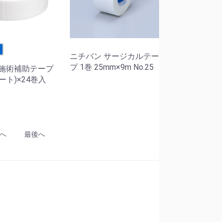
せ
ニチバン サージカルテー
プ 1巻 25mm×9m No.25
 施術補助テープ
ート)×24巻入
へ
最後へ