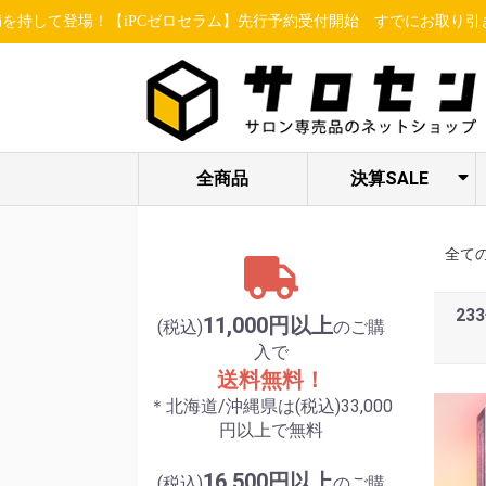
場！【iPCゼロセラム】先行予約受付開始
すでにお取り引きのあるお客
全商品
決算SALE
ヘア関連アイテ
STELLA BEAUTE
ESSENCE /
限定セット各種
LUREAQU
アイ特集
enisie
ム
/ LUXCEAR
MBFF
全て
23
11,000円以上
(税込)
のご購
入で
送料無料！
＊北海道/沖縄県は(税込)33,000
円以上で無料
16,500円以上
(税込)
のご購