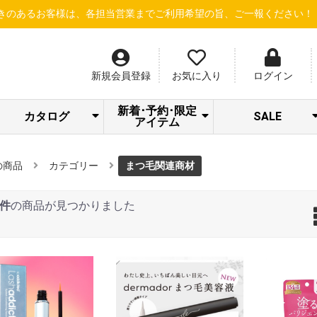
様は、各担当営業までご利用希望の旨、ご一報ください！
【新規会員
新規会員登録
お気に入り
ログイン
新着･予約･限定
カタログ
SALE
アイテム
SPICARE/addict
クラシエ 冷シリ
LOA STAFF
STRI 感謝キャン
Beauty Gallery
ナノサプリ
サロン通信
サロネット
dermador
あっぷる
SWAVE
LOA
LOA NEW ITEM
トリートメント
S・HEART・S
＆Chilling夏CP
アウトレット
シャンプー
限定セット
ーズ
SALE
ペーン
の商品
カテゴリー
まつ毛関連商材
3件
の商品が見つかりました