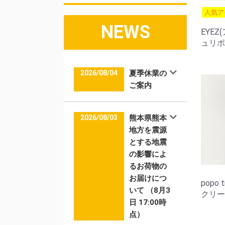
人気ア
NEWS
EYEZ
ュリポゾ
2026/08/04
夏季休業の
ご案内
2026/08/03
熊本県熊本
地方を震源
とする地震
の影響によ
るお荷物の
お届けにつ
popo
いて （8月3
クリーム
日 17:00時
点）