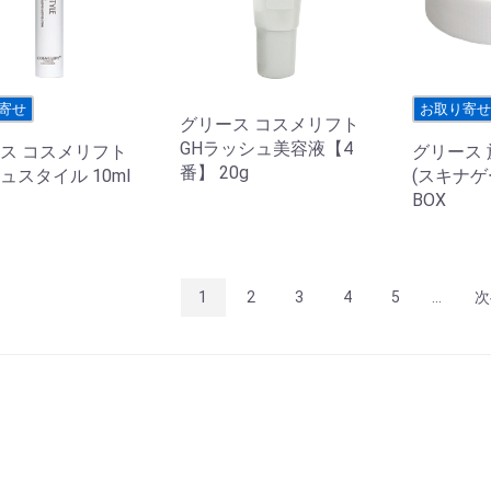
寄せ
お取り寄
グリース コスメリフト
GHラッシュ美容液【4
ス コスメリフト
グリース
番】 20g
ュスタイル 10ml
(スキナゲ
BOX
1
2
3
4
5
...
次