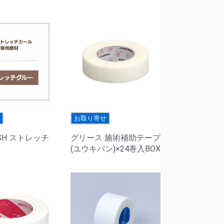
せ
お取り寄せ
ASH ストレッチ
グリース 施術補助テープ
(ユウキバン)×24巻入BOX