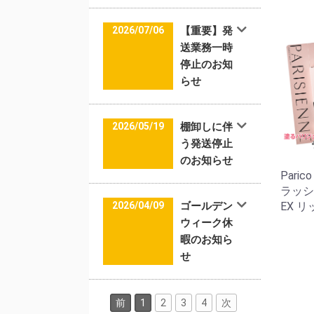
2026/07/06
【重要】発
送業務一時
停止のお知
らせ
2026/05/19
棚卸しに伴
う発送停止
のお知らせ
Pari
ラッシ
EX リ
2026/04/09
ゴールデン
ウィーク休
暇のお知ら
せ
前
1
2
3
4
次