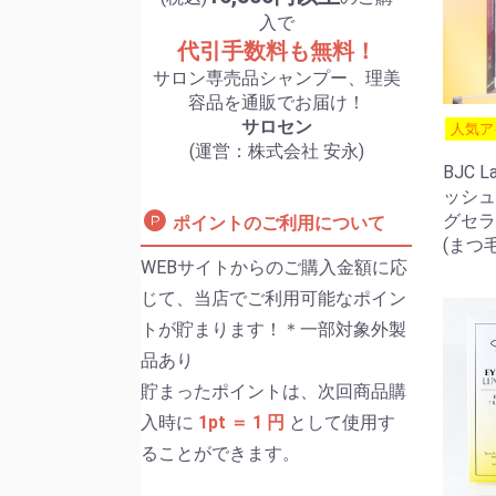
入で
代引手数料も無料！
サロン専売品シャンプー、理美
容品を通販でお届け！
サロセン
人気ア
(運営：株式会社 安永)
BJC L
ッシュ
グセラ
ポイントのご利用について
(まつ
WEBサイトからのご購入金額に応
じて、当店でご利用可能なポイン
トが貯まります！＊一部対象外製
品あり
貯まったポイントは、次回商品購
入時に
1pt ＝ 1 円
として使用す
ることができます。