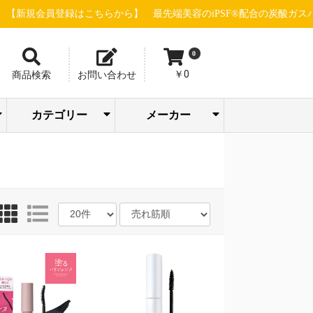
登録はこちらから】
最先端美容のiPSF®配合の炭酸ガスパック"グロ
0
￥0
商品検索
お問い合わせ
カテゴリー
メーカー
トリートメン
ボディケア/バス
アイシャドウ/
SOODAL
ピー・エス・
ホットアルバ
エステ機器(店販
エステ機器(業務
スキャルプケ
販売促進・店舗
パック/フェイス
メイクアップ/サ
バリカン/トリマ
ファンデーショ
アーティステ
株式会社ウイ
ウェーブコー
エム＆アール 
株式会社尾﨑
合同会社おせ
グローバルサ
グラント・イ
GROUマーケテ
ジュエル ワイ
シルキーグレ
sinsコスメティ
スタンダード
セブンビュー
タカラベルモ
TIERS(ティア
ツリーカンパ
Dr.esthe(ドク
トリコインダ
ナチュラルフ
ネイルパート
PARISIENNE
パシフィック
ピィアイシー
ピコインター
ビューティー
株式会社beaut
フルビオジャ
フローリスト
BROX BROW
ヘアリノベー
HELDOX beaut
マイクロバブ
マッドプロダ
ラヴィーヌジ
リジュベネー
レイワメディ
LOWBAL(ロー
ト・コンディシ
まつ毛関連商材
スタイリング剤
よもぎ蒸し関連
ブロウ関連商材
メイクアップ
ヘアカラー剤
ヘアウィッグ
美容店舗設備
ヘルスケア
シャンプー
小物・雑貨
パーマ剤
ヘアケア
化粧品
ネイル
シザー
トケア/ハンドケ
アリエルオキシ
クレンジング
メンズコスメ
インナーケア
フェムケア
パーツケア
ドライヤー
FGカラー
角質ケア
クリーム
タオル類
アイロン
化粧水
美容液
ウェア
洗顔
乳液
ア行
カ行
サ行
タ行
ナ行
ハ行
マ行
ラ行
ヤ行
ワ行
イブロウ/チー
COMPANY(ス
ンターナショ
重炭酸タブレ
STELLA BEAU
下地/日焼け止
まつげ/眉毛ケ
ANIMAL DESIG
WAHL(ウォール
Team power In
WINK(ウィンク
ハンドクリー
エリカ健康道
オリエント大
サニープレイ
シュワルツコ
ジュポン化粧
シュワルツコ
ジョエルロテ
ちゃんすネッ
ドゥ・アクシ
ビーウェイブ
ビブラシェー
BCAプロダク
Calm Life Wor
デミ フォード
株式会社 CAL
アースウェル
アクシージア
アクトランド
ウィンセンス
エアテックス
ストリックス
ナルトシザー
ニチニチ製薬
ビー・エイチ
リアル化粧品
GOLD JAPAN
JADE JAPAN
FAITH化粧品
株式会社Waji
EQI株式会社
COCO LASH
メイク小物
ボディケア
バストケア
リップケア
プロテイン
アデランス
エッセンス
エムテック
おせっかい
九州シグマ
サンスター
シンビシン
セインムー
セフィーヌ
千代田化学
パール化研
ピュアリー
ベルネット
水谷シザー
ミヤモンテ
ユーグレナ
HAAB DCT
OI method
727化粧品
MEGMALE
ナンバー3
LADAMER
365steam
Pink Tone
LHALALA
dermador
TEAtriCO
目元ケア
ドリンク
フード類
Yasunaga
アクシス
アリミノ
エミット
グリース
クラシエ
サイファ
西部頭髪
大興貿易
高杉製薬
トギノン
中野製薬
フェザー
フェルモ
プロラビ
ホーユー
ミルボン
ラテール
リビック
ロレアル
山本美材
MYTREX
FEELING
KINUJO
POLICY
HEATH
入浴剤
サプリ
D-wing
VENEX
アビー
イリヤ
イリス
ウエラ
髪書房
カリス
久宝堂
光文堂
資生堂
シック
その他
ツナグ
ナプラ
ベレガ
リズム
ルベル
HONO
Bbuild
FIOLE
REON
soeff
CREA
BEEK
STRI
4711
ODP
大広
菊星
滝川
武田
日理
b-ex
万雄
三蔵
BJC
JRL
Fair
用)
用)
ア・育毛
用品
マスク
ンケア
ー
ン
ック
エー
レーション
ル・クール
店
かい
エンス
ワンズ
ング
ック
ス
クス
ロ
ィー
ト
ズ)
ー
ーエステ)
トリーズ
ールド
ー
BEAUTY GROU
ロダクツ
イオ
ショナル
画
Made
ン
ャパン
HUNTER
ョン
pro
ジャパン
ツ
パン
ョン
ルラボ
ル)
ョナー
ア
ク/リップ
ルカンパニー)
ル
ト