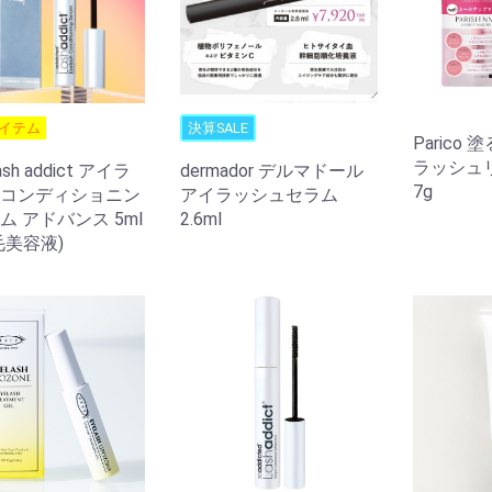
イテム
決算SALE
Parico
ラッシュ
ash addict アイラ
dermador デルマドール
7g
コンディショニン
アイラッシュセラム
ム アドバンス 5ml
2.6ml
毛美容液)